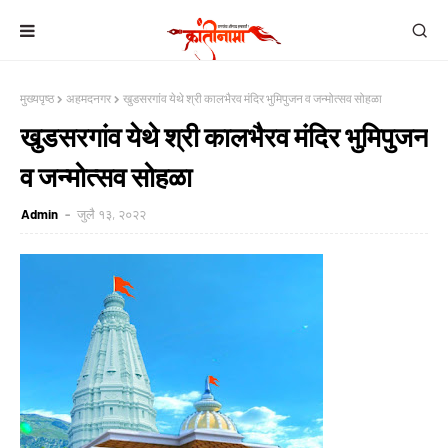
मुख्यपृष्ठ
अहमदनगर
खुडसरगांव येथे श्री कालभैरव मंदिर भुमिपुजन व जन्मोत्सव सोहळा
खुडसरगांव येथे श्री कालभैरव मंदिर भुमिपुजन
व जन्मोत्सव सोहळा
Admin
जुलै १३, २०२२