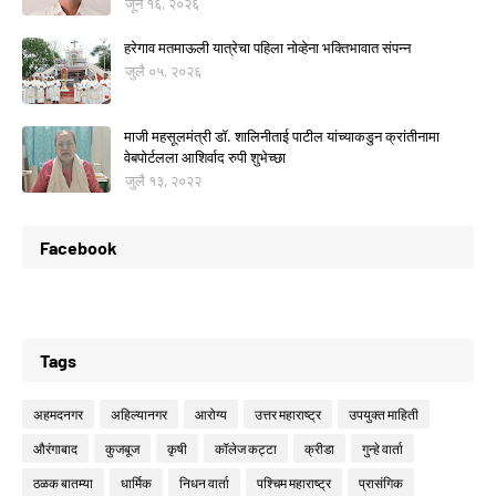
जून १६, २०२६
हरेगाव मतमाऊली यात्रेचा पहिला नोव्हेना भक्तिभावात संपन्न
जुलै ०५, २०२६
माजी महसूलमंत्री डॉ. शालिनीताई पाटील यांच्याकडुन क्रांतीनामा
वेबपोर्टलला आशिर्वाद रुपी शुभेच्छा
जुलै १३, २०२२
Facebook
Tags
अहमदनगर
अहिल्यानगर
आरोग्य
उत्तर महाराष्ट्र
उपयुक्त माहिती
औरंगाबाद
कुजबूज
कृषी
कॉलेज कट्टा
क्रीडा
गुन्हे वार्ता
ठळक बातम्या
धार्मिक
निधन वार्ता
पश्चिम महाराष्ट्र
प्रासंगिक