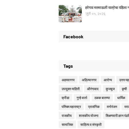
हरेगाव मतमाऊली यात्रेचा पहिला नो
जुलै ०५, २०२६
Facebook
Tags
अहमदनगर
अहिल्यानगर
आरोग्य
उत्तर महा
उपयुक्त माहिती
औरंगाबाद
कुजबूज
कृषी
क्रीडा
गुन्हे वार्ता
ठळक बातम्या
धार्मिक
पश्चिम महाराष्ट्र
प्रासंगिक
मनोरंजन
मरा
राजकीय
शासकीय योजना
शिक्षणवारी ज्ञान पंढर
सामाजिक
साहित्य व संस्कृती