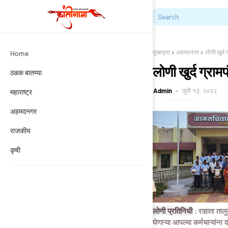
मुख्यपृष्ठ
अहमदनगर
लोणी खुर्द
Home
लोणी खुर्द ग्राम
ठळक बातम्या
Admin
जुलै १३, २०२२
महाराष्ट्र
अहमदनगर
राजकीय
कृषी
लोणी प्रतिनिधी
: राहाता तालु
घेणाऱ्या आपल्या कर्मचाऱ्यां