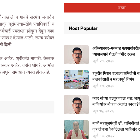
गदर्शनाखाली व गावचे सरपंच जनार्दन
त्र ग्रांमपंचायतीचे पदाधिकारी व
Most Popular
 कर्मचारी स्वतःला झोकुन देवुन काम
लो साखर देण्यात आली. त्याच बरोबर
ंनी दिली.
अहिल्यानगर–मनमाड महामार्गावरील म
न्यायालयाने घेतली गंभीर दखल
ल आहेर, श्रीकांत मापारी, कैलास
जुलै २१, २०२६
भास्कर आहेर, वसंत घोगरे, आमोल
रांमधुन समाधान व्यक्त होत आहे.
राहुरीत मिशन वात्सल्य समितीची
बालकांसाठी ७ महत्त्वपूर्ण निर्णय
जुलै ०७, २०२६
पवार यांच्या पाठपुराव्याला यश; आयुक
माफियांवर मोक्का अंतर्गत कारवाई
जून १६, २०२६
माजी महसूलमंत्री डॉ. शालिनीताई 
क्रांतीनामा वेबपोर्टलला आशिर्वाद रु
जुलै १३, २०२२