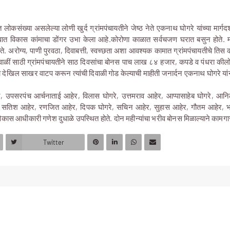
्त लोकसंख्या असलेल्या लोणी खुर्द ग्रांमपंचायतीने जेष्ठ नेते एकनाथ घोगरे यांच्या मार्
 गावात विकास कांमाचा डोंगर उभा केला आहे.कोरोणा काळात सर्वचजण घरात बसुन होते. मा
ोते. अरोग्य, पाणी पुरवठा, दिवाबत्ती, स्वच्छता अशा आवश्यक कामात ग्रांमपंचायतीचे तिस
 दिवाळीं साठी ग्रांमपंचायतीने साठ दिवसांचा बोनस पाच लाख ८४ हजार, कपडे व पंधरा की
ंना देखिल साखर वाटप करून त्यांची दिवाळी गोड केल्याची माहीती जनार्दन एकनाथ घोगरे या
े, उपसरपंच आर्चनाताई आहेर, विलास घोगरे, उत्तमराव आहेर, आप्पासाहेब घोगरे, आनि
रा. सतिश आहेर, रणजित आहेर, दिपक घोगरे, सचिन आहेर, सुहास आहेर, गौतम आहेर, 
मविकास आधीकारी गणेश दुधाळे उपस्थित होते. दोन महीन्यांचा भरीव बोनस मिळाल्याने कामगा
Twitter