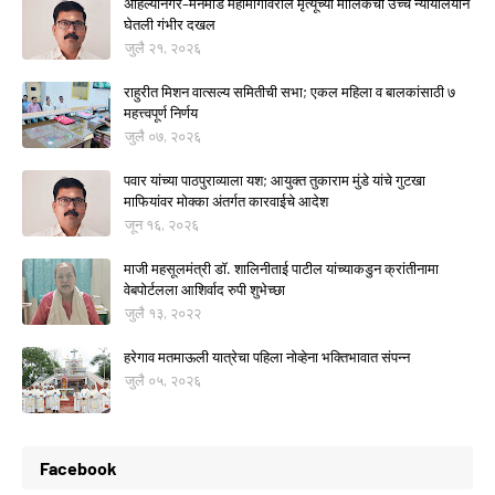
अहिल्यानगर–मनमाड महामार्गावरील मृत्यूंच्या मालिकेची उच्च न्यायालयाने
घेतली गंभीर दखल
जुलै २१, २०२६
राहुरीत मिशन वात्सल्य समितीची सभा; एकल महिला व बालकांसाठी ७
महत्त्वपूर्ण निर्णय
जुलै ०७, २०२६
पवार यांच्या पाठपुराव्याला यश; आयुक्त तुकाराम मुंडे यांचे गुटखा
माफियांवर मोक्का अंतर्गत कारवाईचे आदेश
जून १६, २०२६
माजी महसूलमंत्री डॉ. शालिनीताई पाटील यांच्याकडुन क्रांतीनामा
वेबपोर्टलला आशिर्वाद रुपी शुभेच्छा
जुलै १३, २०२२
हरेगाव मतमाऊली यात्रेचा पहिला नोव्हेना भक्तिभावात संपन्न
जुलै ०५, २०२६
Facebook