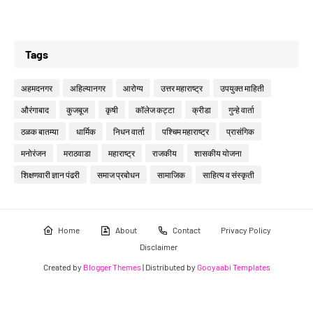
Tags
अहमदनगर
अहिल्यानगर
आरोग्य
उत्तर महाराष्ट्र
उपयुक्त माहिती
औरंगाबाद
कुजबूज
कृषी
कॉलेज कट्टा
क्रीडा
गुन्हे वार्ता
ठळक बातम्या
धार्मिक
निधन वार्ता
पश्चिम महाराष्ट्र
प्रासंगिक
मनोरंजन
मराठवाडा
महाराष्ट्र
राजकीय
शासकीय योजना
शिक्षणवारी ज्ञान पंढरी
समाज प्रबोधन
सामाजिक
साहित्य व संस्कृती
Home
About
Contact
Privacy Policy
Disclaimer
Created by
Blogger Themes
| Distributed by
Gooyaabi Templates