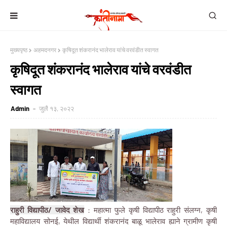
मुख्यपृष्ठ
अहमदनगर
कृषिदूत शंकरानंद भालेराव यांचे वरवंडीत स्वागत
कृषिदूत शंकरानंद भालेराव यांचे वरवंडीत
स्वागत
Admin
जुलै १३, २०२२
राहुरी विद्यापीठ/ जावेद शेख
: महात्मा फुले कृषी विद्यापीठ राहुरी संलग्न, कृषी
महाविद्यालय सोनई, येथील विद्यार्थी शंकरानंद बाळू भालेराव ह्याने ग्रामीण कृषी