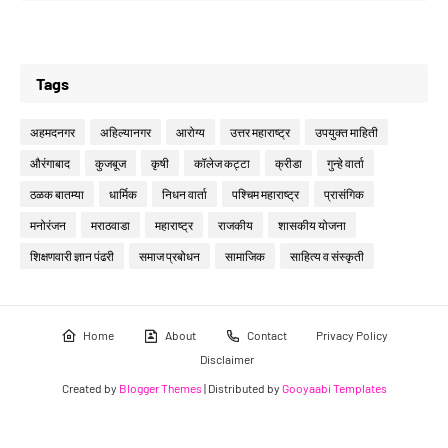
Tags
अहमदनगर
अहिल्यानगर
आरोग्य
उत्तर महाराष्ट्र
उपयुक्त माहिती
औरंगाबाद
कुजबूज
कृषी
कॉलेज कट्टा
क्रीडा
गुन्हे वार्ता
ठळक बातम्या
धार्मिक
निधन वार्ता
पश्चिम महाराष्ट्र
प्रासंगिक
मनोरंजन
मराठवाडा
महाराष्ट्र
राजकीय
शासकीय योजना
शिक्षणवारी ज्ञान पंढरी
समाज प्रबोधन
सामाजिक
साहित्य व संस्कृती
Home
About
Contact
Privacy Policy
Disclaimer
Created by
Blogger Themes
| Distributed by
Gooyaabi Templates