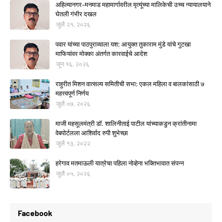
अहिल्यानगर–मनमाड महामार्गावरील मृत्यूंच्या मालिकेची उच्च न्यायालयाने
घेतली गंभीर दखल
जुलै २१, २०२६
पवार यांच्या पाठपुराव्याला यश; आयुक्त तुकाराम मुंडे यांचे गुटखा
माफियांवर मोक्का अंतर्गत कारवाईचे आदेश
जून १६, २०२६
राहुरीत मिशन वात्सल्य समितीची सभा; एकल महिला व बालकांसाठी ७
महत्त्वपूर्ण निर्णय
जुलै ०७, २०२६
माजी महसूलमंत्री डॉ. शालिनीताई पाटील यांच्याकडुन क्रांतीनामा
वेबपोर्टलला आशिर्वाद रुपी शुभेच्छा
जुलै १३, २०२२
हरेगाव मतमाऊली यात्रेचा पहिला नोव्हेना भक्तिभावात संपन्न
जुलै ०५, २०२६
Facebook