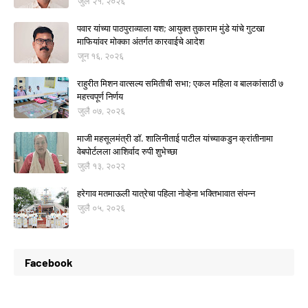
जुलै २१, २०२६
पवार यांच्या पाठपुराव्याला यश; आयुक्त तुकाराम मुंडे यांचे गुटखा
माफियांवर मोक्का अंतर्गत कारवाईचे आदेश
जून १६, २०२६
राहुरीत मिशन वात्सल्य समितीची सभा; एकल महिला व बालकांसाठी ७
महत्त्वपूर्ण निर्णय
जुलै ०७, २०२६
माजी महसूलमंत्री डॉ. शालिनीताई पाटील यांच्याकडुन क्रांतीनामा
वेबपोर्टलला आशिर्वाद रुपी शुभेच्छा
जुलै १३, २०२२
हरेगाव मतमाऊली यात्रेचा पहिला नोव्हेना भक्तिभावात संपन्न
जुलै ०५, २०२६
Facebook