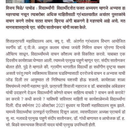
विजय चिडे/ पाचोड : विद्यार्थ्यांनी विद्यार्थीदशेत फक्त अध्ययन म्हणजे अभ्यास हा
महत्त्वाचा नसून त्याबरोबर अधिक माहितीसाठी ग्रंथालयातील अवांतर पुस्तकांचे
वाचन करणे तसेच सतत वाचन क्रिया अंगी बाळगणे हे महत्त्वाचे आहे असे, मत
मानसशास्त्राचे प्रा. संदीप सातोनकर यांनी व्यक्त केले.
शिवछत्रपती महाविद्यालय आय. क्यू ए. सी. अंतर्गत ग्रंथालय विभाग आयोजित
स्वर्गीय डॉ. ए.पी.जे. अब्दुल कलाम यांच्या जयंती निमित्त वाचन प्रेरणा दिनाचे
औचित्य साधून, विद्यार्थ्यांमध्ये वाचन कौशल्य कसे विकसित करावे. याबाबत एक
दिवसीय कार्यशाळा घेण्यात आली. त्यामध्ये प्रमुख पाहुणे म्हणून प्रा. संदीप सातोनकर
बोलत होते. पुढे ते म्हणाले की, ग्रामीण भागातील विद्यार्थी हा सर्वांगीण दृष्ट्या सक्षम
असतो परंतु त्याने व्यक्तिमत्व विकास घडविण्यासाठी दररोजचे वाचन व अभ्यास याची
जोड दिली तर आयुष्यात तो निश्चितच यशस्वी होऊ शकतो. कार्यशाळा शाळा
विषयांमध्ये त्यांनी महात्मा फुले, छत्रपती शिवाजी महाराज व डॉ. बाबासाहेब आंबेडकर
यांची उदाहरणे देऊन विद्यार्थ्यांनी कोणते वाचन साहित्य वाचावे ? वाचन कसे करावे?
का करावे ? कधी करावे ? याविषयी सविस्तर माहिती या कार्यशाळेमध्ये विद्यार्थ्यांना
दिली. दीड वर्षानंतर 20 ऑक्टोबर 2021 बुधवार या दिवशी महाविद्यालय सुरू झाले.
यामध्ये विद्यार्थ्यांचा उत्स्फूर्त प्रतिसाद दिसून आला. व्यासपीठावर अध्यक्ष प्राचार्य डॉ
सु. मा. नलावडे प्रमुख पाहुणे संदीप सातोनकर, डॉ. गांधी बाणायत व आयोजक डॉ. ह.
सो. बिडवे समन्वयक शिवाजी यादव यांची प्रमुख उपस्थिती होती.