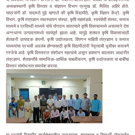
अध्यक्षस्थानी कृषि विस्तार व संज्ञापन विभाग प्रमुख डॉ. मिलिंद अहिरे होते.
याप्रसंगी डॉ. सदामते पुढे म्हणाले की कृषि विद्यापीठे, कृषि विज्ञान केंद्रे, कृषि
विभाग, कृषि तंत्रज्ञान व्यवस्थापन संस्था, कृषि महामंडळे, स्वयंसेवी संस्था, समाज
माध्यमे व प्रसिध्दी माध्यमे यांचे योगदान सातत्याने कृषि विकासामध्ये असल्याने देश
अन्नधान्य उत्पादनामध्ये स्वयंपूर्ण झाला आहे. यापुढे शाश्वत कृषि विकासासाठी
शेतकरी उत्पादक कंपनी, कृषि उद्योजकता, विपणन माहिती तंत्रज्ञान व समाज
माध्यमांचा प्रभावी अवलंब होण्यासाठी कृषि विद्यापीठांनी नेवृत्वाची भूमीका बजावणे
गरजेचे आहे. कृषि विस्तारात संशोधन महत्वाचे असून हवामान बदलावर आधारीत
तंत्रज्ञान, शेतकर्यांचे सामाजिक-आर्थिक सबलीकरण, कृषि उद्योजकता या बाबींचा
विस्तार संशोधनात समावेश करावा.
या प्रसंगी विद्यापीठ कार्यक्षेत्रातील प्राध्यापक, शास्त्रज्ञ व विद्यार्थी ऑनलाईन