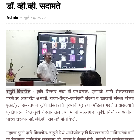
डॉ. व्ही.व्ही. सदामते
Admin
जुलै १३, २०२२
राहुरी विद्यापीठ
:
कृषि विस्तार सेवा ही पारदर्शक, प्रभावी आणि शेतकर्यांच्या
गरजेवर आधारीत असावी. राज्य-केंद्र-स्वयंसेवी संस्था व खाजगी संस्था यांच्या
एकत्रित समन्वयाने कृषि विस्ताराचे प्रभावी प्रारुप (मॉडेल) गरजेचे असल्याचे
प्रतिपादन जेष्ठ कृषि विस्तार तज्ञ तथा माजी सल्लागार, कृषि, नियोजन आयोग,
भारत सरकार डॉ. व्ही.व्ही. सदामते यांनी केले.
महात्मा फुले कृषि विद्यापीठ, राहुरी येथे आयोजीत कृषि विस्तारासाठी नाविन्यतेचे मार्ग
या विषयावर मार्गदर्शन करतांना डॉ. सदामते बोलत होते. यावेळी या कार्यक्रमाच्या