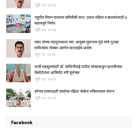
जुलै २१, २०२६
राहुरीत मिशन वात्सल्य समितीची सभा; एकल महिला व बालकांसाठी ७
महत्त्वपूर्ण निर्णय
जुलै ०७, २०२६
पवार यांच्या पाठपुराव्याला यश; आयुक्त तुकाराम मुंडे यांचे गुटखा
माफियांवर मोक्का अंतर्गत कारवाईचे आदेश
जून १६, २०२६
माजी महसूलमंत्री डॉ. शालिनीताई पाटील यांच्याकडुन क्रांतीनामा
वेबपोर्टलला आशिर्वाद रुपी शुभेच्छा
जुलै १३, २०२२
हरेगाव मतमाऊली यात्रेचा पहिला नोव्हेना भक्तिभावात संपन्न
जुलै ०५, २०२६
Facebook