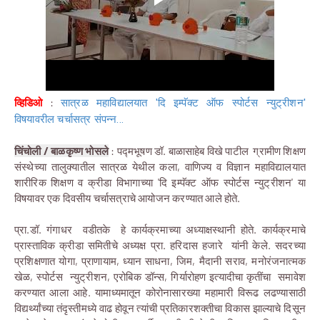
व्हिडिओ
:
सात्रळ महाविद्यालयात 'दि इम्पॅक्ट ऑफ स्पोर्टस न्युट्रीशन'
विषयावरील चर्चासत्र संपन्न...
चिंचोली / बाळकृष्ण भोसले
: पद्मभूषण डॉ. बाळासाहेब विखे पाटील ग्रामीण शिक्षण
संस्थेच्या तालुक्यातील सात्रळ येथील कला, वाणिज्य व विज्ञान महाविद्यालयात
शारीरिक शिक्षण व क्रीडा विभागाच्या
'दि इम्पॅक्ट ऑफ स्पोर्टस न्युट्रीशन' या
विषयावर एक दिवसीय चर्चासत्राचे आयोजन करण्यात आले होते.
प्रा.डॉ. गंगाधर वडीतके हे कार्यक्रमाच्या अध्याक्षस्थानी होते. कार्यक्रमाचे
प्रास्ताविक क्रीडा समितीचे अध्यक्ष प्रा. हरिदास हजारे यांनी केले.
सदरच्या
प्रशिक्षणात योगा, प्राणायाम, ध्यान साधना, जिम, मैदानी सराव, मनोरंजनात्मक
खेळ, स्पोर्टस न्युट्रीशन, एरोबिक डॉन्स, गिर्यारोहण इत्यादीचा कृतींचा समावेश
करण्यात आला आहे. यामाध्यमातून कोरोनासारख्या महामारी विरूढ लढण्यासाठी
विद्यर्थ्यांच्या तंदृस्तीमध्ये वाढ होवून त्यांची प्रतिकारशक्तीचा विकास झाल्याचे दिसून