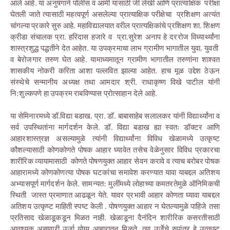
आले आहे. या अनुषंगाने पोलीस व आर्मी यासाठी जी लेखी आणि प्रात्याक्षिक परीक्षा
घेतली जाते त्यासाठी महत्वपूर्ण असलेल्या प्रात्याक्षिक परीक्षेचा प्रशिक्षण अत्यंत
चांगल्या प्रकारे सुरु आहे. महाविद्यालयात वरील प्रात्यक्षिकांचे प्रशिक्षण शा. शिक्षण
क्रीडा संचालक प्रा. हरिदास हजारे व प्रा.सुरेश अनाप हे दररोज विध्यार्थ्यांना
शास्त्रशुद्ध पद्धतीने देत आहेत. या उपक्रमाचा लाभ ग्रामीण भागातील युवा, युवती
व बेरोजगार तरुण घेत आहे. यामाध्यमातून ग्रामीण भागातील तरुणांना शाश्वत
शासकीय नोकरी करिता आशा पल्लवित झाल्या आहेत. हाच मूळ उद्देश ठेऊन
संस्थेचे सन्मानीय अध्यक्ष तथा आमदार श्री. राधाकृष्ण विखे पाटील यांनी
नि:शुल्कपणे हा उपक्रम राबविण्यास प्रोत्साहान देले आहे.
या सेमिनारमध्ये डॉ.विद्या बडाख, प्रा. डॉ. बाबासाहेब सलालकर यांनी विद्यार्थ्यांना व
सर्व उपस्थितांना मार्गदर्शन केले. डॉ. विद्या बडाख ह्या स्वतः डॉक्टर आणि
आहारशास्त्रज्ञ असल्यामुळे त्यांनी विद्यार्थ्यांना विविध खेळामध्ये उत्कृष्ट
कौशल्यासाठी कोणकोणते पोषक आहार घ्यावेत तसेच वेळेनुसार विविध प्रकारचा
शारीरिक व्यायामासाठी कोणते पोषणयुक्त आहार सेवन करावे व त्याच बरोबर पोषक
आहारामध्ये कोणकोणत्या पोषक घटकांचा समावेश करण्यात यावा याबद्दल अतिशय
अभ्यासपूर्ण मार्गदर्शन केले. सामन्यत: मुलींमध्ये लोहाच्या कमतरतेमुळे ऑनिमिकची
स्थिती जास्त प्रमाणात आढळून येते. यावर प्रभावी आहार कोणता घ्यावा याबद्दल
अतिशय उत्कृष्ट माहिती स्पष्ट केली . पोषणयुक्त आहार न घेतल्यामुळे पाहिजे तसा
प्रतिसाद खेळाडूकडून मिळत नाही. खेळाडूना दैनंदिन शारीरिक कसरतीसाठी
आवश्यक असणारी उर्जा योग्य आहारातून मिळते. त्या उर्जेचे रुपांतर हे उत्कृष्ट