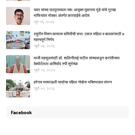
पवार यांच्या पाठपुराव्याला यश; आयुक्त तुकाराम मुंडे यांचे गुटखा
माफियांवर मोक्का अंतर्गत कारवाईचे आदेश
जून १६, २०२६
राहुरीत मिशन वात्सल्य समितीची सभा; एकल महिला व बालकांसाठी ७
महत्त्वपूर्ण निर्णय
जुलै ०७, २०२६
माजी महसूलमंत्री डॉ. शालिनीताई पाटील यांच्याकडुन क्रांतीनामा
वेबपोर्टलला आशिर्वाद रुपी शुभेच्छा
जुलै १३, २०२२
हरेगाव मतमाऊली यात्रेचा पहिला नोव्हेना भक्तिभावात संपन्न
जुलै ०५, २०२६
Facebook