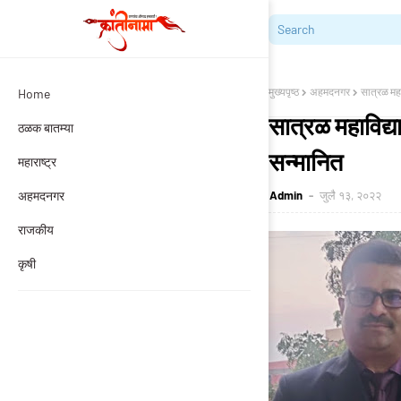
मुख्यपृष्ठ
अहमदनगर
सात्रळ महा
Home
सात्रळ महाविद्य
ठळक बातम्या
सन्मानित
महाराष्ट्र
अहमदनगर
Admin
जुलै १३, २०२२
राजकीय
कृषी