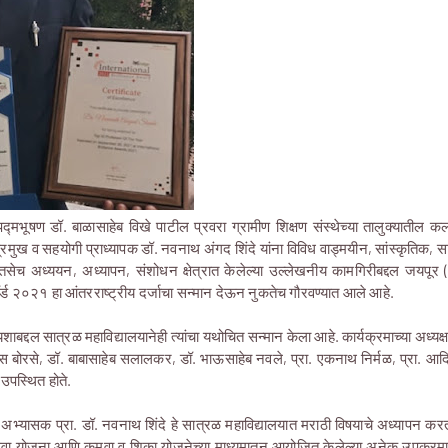
द्मभूषण डॉ. बाळासाहेब विखे पाटील प्रवरा ग्रामीण शिक्षण संस्थेच्या तालुक्यातील कला
रमुख व सहयोगी प्राध्यापक डॉ. नवनाथ अंगद शिंदे यांना विविध वाड्मयीन, सांस्कृतिक,
तसेच अध्ययन, अध्यापन, संशोधन क्षेत्रात केलेल्या उल्लेखनीय कामगिरीबद्दल जयपूर 
्ड २०२१ हा आंतरराष्ट्रीय दर्जाचा सन्मान देऊन नुकतेच गौरवण्यात आले आहे.
 यशाबद्दल सात्रळ महाविद्यालयानेही त्यांचा यथोचित सन्मान केला आहे. कार्यक्रमाच्या अध्यक्षस
ास बोरसे, डॉ. बाबासाहेब सलालकर, डॉ. भाऊसाहेब नवले, प्रा. एकनाथ निर्मळ, प्रा. आद
ी उपस्थित होते.
ासंगी अभ्यासक प्रा. डॉ. नवनाथ शिंदे हे सात्रळ महाविद्यालयात मराठी विषयाचे अध्यापन करत
ीय सेवा योजना आणि कमवा व शिका योजनेच्या माध्यमातून आयोजित केलेल्या अनेक उपक्रमा