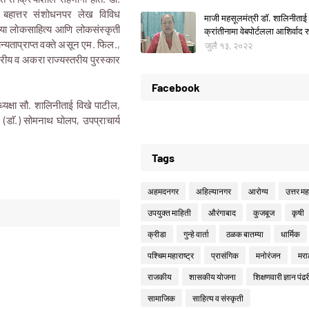
ांचे बहात्तर संशोधनपर लेख विविध
माजी महसूलमंत्री डॉ. शालिनीताई 
ाच्या लोकसाहित्य आणि लोकसंस्कृती
क्रांतीनामा वेबपोर्टलला आशिर्वाद रु
ान्यताप्राप्त वक्ते असून एम. फिल.,
जुलै १३, २०२२
्ट्रीय व अकरा राज्यस्तरीय पुरस्कार
Facebook
ध्यक्षा सौ. शालिनीताई विखे पाटील,
 (डाॅ.) सोमनाथ घोलप, उपप्राचार्य
Tags
अहमदनगर
अहिल्यानगर
आरोग्य
उत्तर महा
उपयुक्त माहिती
औरंगाबाद
कुजबूज
कृषी
क्रीडा
गुन्हे वार्ता
ठळक बातम्या
धार्मिक
पश्चिम महाराष्ट्र
प्रासंगिक
मनोरंजन
मरा
राजकीय
शासकीय योजना
शिक्षणवारी ज्ञान पंढर
सामाजिक
साहित्य व संस्कृती