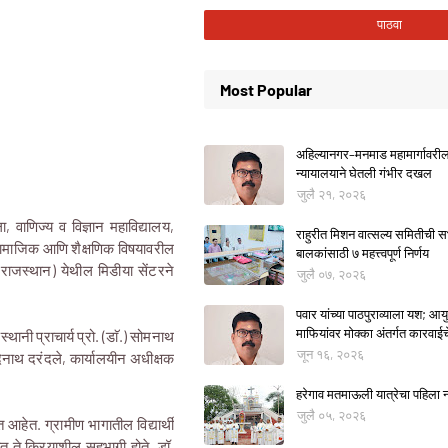
Most Popular
अहिल्यानगर–मनमाड महामार्गावरील म
न्यायालयाने घेतली गंभीर दखल
जुलै २१, २०२६
, वाणिज्य व विज्ञान महाविद्यालय,
राहुरीत मिशन वात्सल्य समितीची
 सामाजिक आणि शैक्षणिक विषयावरील
बालकांसाठी ७ महत्त्वपूर्ण निर्णय
(राजस्थान) येथील मिडीया सेंटरने
जुलै ०७, २०२६
पवार यांच्या पाठपुराव्याला यश; आयुक
माफियांवर मोक्का अंतर्गत कारवाई
्थानी प्राचार्य प्रो. (डाॅ.) सोमनाथ
जून १६, २०२६
िनाथ दरंदले, कार्यालयीन अधीक्षक
हरेगाव मतमाऊली यात्रेचा पहिला नो
जुलै ०५, २०२६
 आहेत. ग्रामीण भागातील विद्यार्थी
त ते क्रियाशील सहभागी होते. डॉ.