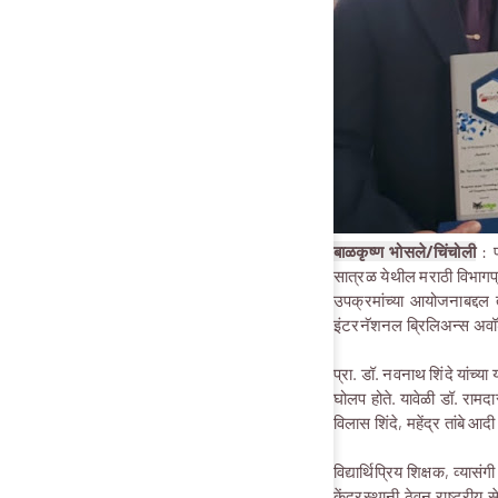
बाळकृष्ण भोसले/चिंचोली
: प
सात्रळ येथील मराठी विभागप्
उपक्रमांच्या आयोजनाबद्दल 
इंटरनॅशनल ब्रिलिअन्स अवॉर
प्रा. डॉ. नवनाथ शिंदे यांच्या
घोलप होते. यावेळी डॉ. रामद
विलास शिंदे, महेंद्र तांबे आद
विद्यार्थिप्रिय शिक्षक, व्य
केंद्रस्थानी ठेवून राष्ट्र