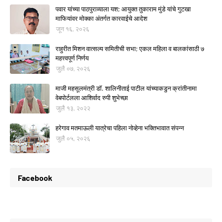
पवार यांच्या पाठपुराव्याला यश; आयुक्त तुकाराम मुंडे यांचे गुटखा
माफियांवर मोक्का अंतर्गत कारवाईचे आदेश
जून १६, २०२६
राहुरीत मिशन वात्सल्य समितीची सभा; एकल महिला व बालकांसाठी ७
महत्त्वपूर्ण निर्णय
जुलै ०७, २०२६
माजी महसूलमंत्री डॉ. शालिनीताई पाटील यांच्याकडुन क्रांतीनामा
वेबपोर्टलला आशिर्वाद रुपी शुभेच्छा
जुलै १३, २०२२
हरेगाव मतमाऊली यात्रेचा पहिला नोव्हेना भक्तिभावात संपन्न
जुलै ०५, २०२६
Facebook