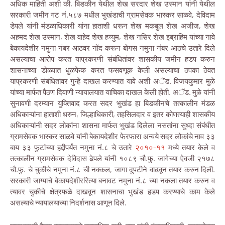
अधिक माहिती अशी की, बिडकीन येथील शेख सरदार शेख उस्मान यांनी येथील
सरकारी जमीन गट नं.५८७ मधील भुखंडाची ग्रामसेवक भास्कर साळवे, देविदाम
डेपले यांनी मंडळाधिकारी यांना हाताशी धरून शेख मकबुल शेख अजीज, शेख
अहमद शेख उस्मान, शेख वाहेद शेख हय्युम, शेख नसिर शेख इब्राहिम यांच्या नावे
बेकायदेशीर नमुना नंबर आठवर नोंद करून बोगस नमुना नंबर आठचे उतारे दिले
असल्याचा आरोप करत याप्रकरणी संबंधितांवर शासकीय जमीन हडप करुन
शासनाच्या डोळ्यात धुळफेक करत फसवणूक केली असल्याचा ठपका ठेवत
याप्रकरणी संबंधितांवर गुन्हे दाखल करण्यात यावे अशी अॅड. विजयकुमार मुळे
यांच्या मार्फत पैठण दिवाणी न्यायालयात याचिका दाखल केली होती. अॅड. मुळे यांनी
सुनावणी दरम्यान युक्तिवाद करत सदर भुखंड हा बिडकीनचे तत्कालीन मंडळ
अधिकाऱ्यांना हाताशी धरुन, जिल्हाधिकारी, तहसिलदार व इतर कोणत्याही शासकीय
अधिकाऱ्यांनी सदर लोकांना शासना मार्फत भुखंड दिलेला नसतांना सुध्दा संबंधीत
ग्रामसेवक भास्कर साळवे यांनी बेकायदेशीर फेरफारा अन्वये सदर लोकांचे नाव ३३
बाय ३३ फुटांच्या हद्दीपर्यंत नमुना नं.८ चे उतारे
२०१०-११
मध्ये तयार केले व
तत्कालीन ग्रामसेवक देविदास ढेपले यांनी १०८९ चौ.फु. जागेच्या ऐवजी २१७८
चौ.फु. चे चुकीचे नमुना नं.८ ची नक्कल, जागा दुपटीने वाढवून तयार करुन दिली.
सरकारी जाग्याचे बेकायदेशीररित्या बनावट नमुना नं.८ च्या नकला तयार करुन व
त्यावर चुकीचे क्षेत्रफळे दाखवून शासनाचा भुखंड हडप करण्याचे काम केले
असल्याचे न्यायालयाच्या निदर्शनास आणून दिले.