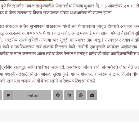
 पुणे जिल्ह्यातील मावळ तालुक्यातील पेन्शनर्सचा मेळावा बुधवार दि. १३ ऑक्टोबर २०११ र
चवड चे जेष्ठ सल्लागार विजय राजपाठक यांच्या अध्यक्षतेखाली संपन्न झाला.
 भारत संघटक सचिव सुभाषराव पोखरकर यांनी सर्व पेन्शनराना जागृत होण्याचे आवाहन 
ालू असलेल्या रु. ७५००/- पेन्शन वाढ व्हावी. त्यात महागाई भत्ता द्यावा. मोफत वैद्यकीय स
. राष्ट्रीय संघर्ष समिती आपल्या चार सुत्री मागण्यांवर ठाम असून सरकारवर दबाव वाढविण
 केले व उपस्थितांच्या सर्व शंकाचे निरसन केले. सर्वांनी एकमुखाने कमांडर अशोकराव र
्तीचा सन्मान करण्यात आला तसेच जेष्ठ पेन्शनर मनोहर बागेवाडी यांचा वाढदिवसानिमित्त
ंद्रसिंग राजपूत, सचिव श्रीधर जलवादी, कार्याध्यक्ष जीवन राणे, संगमनेरचे जेष्ठ नेते लक्
 यशस्वीसतेसाठी नितिन आंबळ, सुरेश कुडे, शंकर शेवकर, राजाराम नाटक, दिलीप चौधरी,
ोशी, राजाराम चव्हाण आदी पेन्शनरांनी अतिशय परिश्रम घेतले.
Twitter