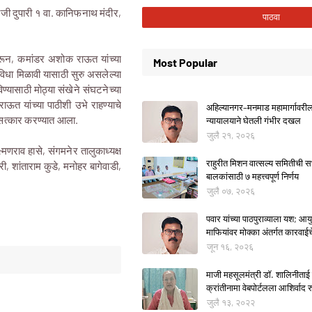
ोजी दुपारी १ वा. कानिफनाथ मंदीर,
करून, कमांडर अशोक राऊत यांच्या
Most Popular
ुविधा मिळावी यासाठी सुरु असलेल्या
्यासाठी मोठ्या संखेने संघटनेच्या
ाऊत यांच्या पाठीशी उभे राहण्याचे
अहिल्यानगर–मनमाड महामार्गावरील म
 सत्कार करण्यात आला.
न्यायालयाने घेतली गंभीर दखल
जुलै २१, २०२६
ष्मणराव हासे, संगमनेर तालुकाध्यक्ष
राहुरीत मिशन वात्सल्य समितीची
 शांताराम कुडे, मनोहर बागेवाडी,
बालकांसाठी ७ महत्त्वपूर्ण निर्णय
जुलै ०७, २०२६
पवार यांच्या पाठपुराव्याला यश; आयुक
माफियांवर मोक्का अंतर्गत कारवाई
जून १६, २०२६
माजी महसूलमंत्री डॉ. शालिनीताई 
क्रांतीनामा वेबपोर्टलला आशिर्वाद रु
जुलै १३, २०२२