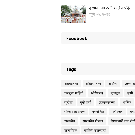
हरेगाव मतमाऊली यात्रेचा पहिला नो
जुलै ०५, २०२६
Facebook
Tags
अहमदनगर
अहिल्यानगर
आरोग्य
उत्तर महा
उपयुक्त माहिती
औरंगाबाद
कुजबूज
कृषी
क्रीडा
गुन्हे वार्ता
ठळक बातम्या
धार्मिक
पश्चिम महाराष्ट्र
प्रासंगिक
मनोरंजन
मरा
राजकीय
शासकीय योजना
शिक्षणवारी ज्ञान पंढर
सामाजिक
साहित्य व संस्कृती