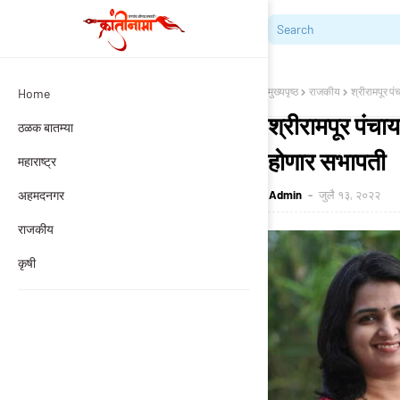
मुख्यपृष्ठ
राजकीय
श्रीरामपूर पं
Home
श्रीरामपूर पंचाय
ठळक बातम्या
होणार सभापती
महाराष्ट्र
अहमदनगर
Admin
जुलै १३, २०२२
राजकीय
कृषी