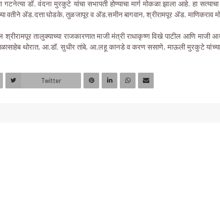
च्या गटनेत्या डॉ. वंदना मुरकुटे यांचा सभापती होण्याचा मार्ग मोकळा झाला आहे. हा सत्या
यांच्या वतीने ॲड.दत्ता घोडके, तुळजापूर व ॲड.समीन बागवान, श्रीरामपूर ॲड. माणिकराव म
 श्रीरामपूर तालुक्याच्या राजकारणात माजी मंत्री राधाकृष्ण विखे पाटील आणि माजी आम
ळासाहेब थोरात, आ.डॉ. सुधीर तांबे, आ.लहू कानडे व करण ससाणे, माऊली मुरकुटे यांच्यास
Twitter