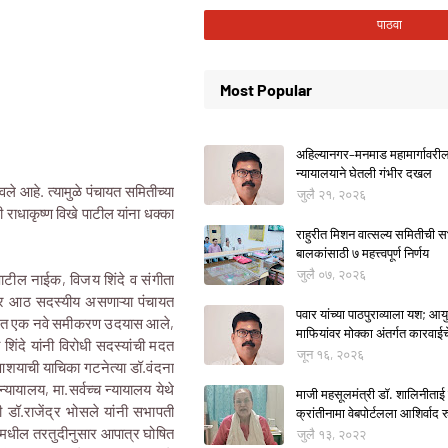
Most Popular
अहिल्यानगर–मनमाड महामार्गावरील म
न्यायालयाने घेतली गंभीर दखल
वले आहे. त्यामुळे पंचायत समितीच्या
जुलै २१, २०२६
 राधाकृष्ण विखे पाटील यांना धक्का
राहुरीत मिशन वात्सल्य समितीची
बालकांसाठी ७ महत्त्वपूर्ण निर्णय
जुलै ०७, २०२६
 पाटील नाईक, विजय शिंदे व संगीता
ंतर आठ सदस्यीय असणाऱ्या पंचायत
पवार यांच्या पाठपुराव्याला यश; आयुक
ालुक्यात एक नवे समीकरण उदयास आले,
माफियांवर मोक्का अंतर्गत कारवाई
शिंदे यांनी विरोधी सदस्यांची मदत
जून १६, २०२६
 आशयाची याचिका गटनेत्या डॉ.वंदना
्यायालय, मा.सर्वच्च न्यायालय येथे
माजी महसूलमंत्री डॉ. शालिनीताई 
 डॉ.राजेंद्र भोसले यांनी सभापती
क्रांतीनामा वेबपोर्टलला आशिर्वाद रु
 मधील तरतुदीनुसार आपात्र घोषित
जुलै १३, २०२२