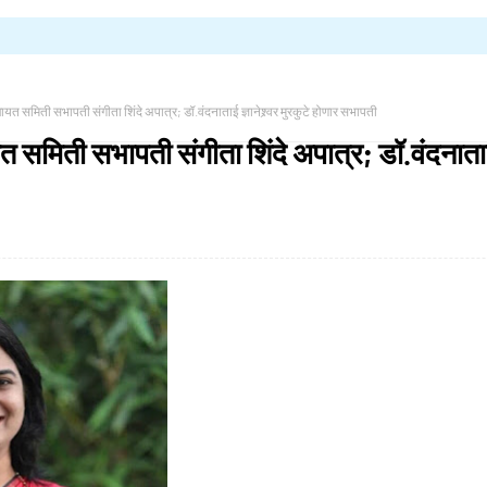
चायत समिती सभापती संगीता शिंदे अपात्र; डॉ.वंदनाताई ज्ञानेश्र्वर मुरकुटे होणार सभापती
त समिती सभापती संगीता शिंदे अपात्र; डॉ.वंदनाताई ज्