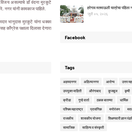
चा विजय असल्याचे डॉ वंदना मुरकुटे
हरेगाव मतमाऊली यात्रेचा पहिला नो
ोरे, नगर यांनी कामकाज पाहिले.
जुलै ०५, २०२६
दार भानुदास मुरकुटे यांना धक्का
ह काँग्रेस पक्षाला दिलासा देणारा
Facebook
Tags
अहमदनगर
अहिल्यानगर
आरोग्य
उत्तर महा
उपयुक्त माहिती
औरंगाबाद
कुजबूज
कृषी
क्रीडा
गुन्हे वार्ता
ठळक बातम्या
धार्मिक
पश्चिम महाराष्ट्र
प्रासंगिक
मनोरंजन
मरा
राजकीय
शासकीय योजना
शिक्षणवारी ज्ञान पंढर
सामाजिक
साहित्य व संस्कृती