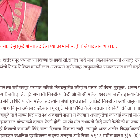
वंदनाताई मुरकुटे यांच्या लढाईला यश तर माजी मंत्री विखे पाटलांना धक्का...
: श्रीरामपूर पंचायत समितीच्या सभापती सौ.संगीता शिंदे यांना जिल्हाधिकाऱ्यांनी अपात्र ठर
यांची निवड निश्चित मानली जात असल्याने श्रीरामपूर तालुक्यातील राजकारणात माजी मंत्री
लेल्या श्रीरामपूर पंचायत समिती निवडणुकीत काँग्रेस पक्षाचे डॉ.वंदना मुरकुटे, अरुण
्य विजयी झाले, पुढे सभापती निवडीच्या वेळी ओ बी सी महिला आरक्षण जाहीर झाल्यान
े व संगीता शिंदे या दोन महिला सदस्यांना संधी प्राप्त झाली. त्यावेळी निवडीच्या आधी त
दाच्या अधिकृत उमेदवार डॉ.वंदना मुरकुटे यांना घोषित केले असताना ऐनवेळी संगीता नाना 
मुळे शिंदे यांच्या विरोधात पक्ष आदेशाचे पालन न केल्याने अपात्रतेची कारवाई करावी या
अहमदनगर यांच्याकडे दाखल केली होती. या संदर्भात सभापती शिंदे यांनी वेळोवेळी मा.उच्च न
न्ही ठिकाणी सभापती शिंदे यांना दिलासा मिळाला नाही. त्यामुळे आज आखेर जिल्हाधिकारी
ना महाराष्ट्र स्थानिक प्राधिकरण सदस्य अनहर्ता अधिनियम १९८६ मधील कलम ३(१) (ब)