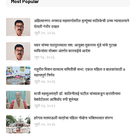
Most Popular
अहिल्यानगर–मनमाड महामार्गावरील मृत्यूंच्या मालिकेची उच्च न्यायालयाने
घेतली गंभीर दखल
जुलै २१, २०२६
पवार यांच्या पाठपुराव्याला यश; आयुक्त तुकाराम मुंडे यांचे गुटखा
माफियांवर मोक्का अंतर्गत कारवाईचे आदेश
जून १६, २०२६
राहुरीत मिशन वात्सल्य समितीची सभा; एकल महिला व बालकांसाठी ७
महत्त्वपूर्ण निर्णय
जुलै ०७, २०२६
माजी महसूलमंत्री डॉ. शालिनीताई पाटील यांच्याकडुन क्रांतीनामा
वेबपोर्टलला आशिर्वाद रुपी शुभेच्छा
जुलै १३, २०२२
हरेगाव मतमाऊली यात्रेचा पहिला नोव्हेना भक्तिभावात संपन्न
जुलै ०५, २०२६