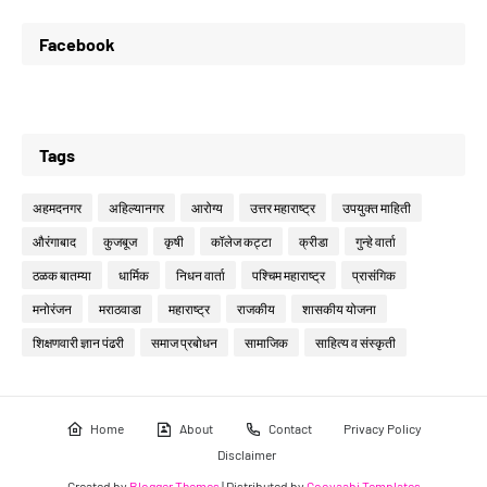
Facebook
Tags
अहमदनगर
अहिल्यानगर
आरोग्य
उत्तर महाराष्ट्र
उपयुक्त माहिती
औरंगाबाद
कुजबूज
कृषी
कॉलेज कट्टा
क्रीडा
गुन्हे वार्ता
ठळक बातम्या
धार्मिक
निधन वार्ता
पश्चिम महाराष्ट्र
प्रासंगिक
मनोरंजन
मराठवाडा
महाराष्ट्र
राजकीय
शासकीय योजना
शिक्षणवारी ज्ञान पंढरी
समाज प्रबोधन
सामाजिक
साहित्य व संस्कृती
Home
About
Contact
Privacy Policy
Disclaimer
Created by
Blogger Themes
| Distributed by
Gooyaabi Templates