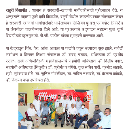
राहुरी विद्यापीठ
:
शासन हे सरकारी-खाजगी भागीदारीसाठी प्रोत्साहन देते. या
अनुषंगाने महात्मा फुले कृषि विद्यापीठ, राहुरी येथील काढणी पश्चात तंत्रज्ञान केंद्र
हे सरकारी-खाजगी भागीदारीद्वारे भाडेतत्वावर लिलियम फुडस् प्रायव्हेट लिमिटेड
या कंपनीला चालविण्यास दिले आहे. या प्रकल्पाचे उद्घाटन महात्मा फुले कृषि
विद्यापीठाचे कुलगुरु डॉ. पी.जी. पाटील यांच्या शुभहस्ते करण्यात आले.
या केंद्रातून चिंच, पेरु, आंबा, आवळा या फळांचे ज्यूस उत्पादन सुरु झाले. यावेळी
संशोधन व विस्तार शिक्षण संचालक डॉ. शरद गडाख, अधिष्ठाता डॉ. प्रमोद
रसाळ, कृषि अभियांत्रिकी महाविद्यालयाचे सहयोगी अधिष्ठाता डॉ. दिलीप पवार,
सहयोगी अधिष्ठाता (निकृशि) डॉ. श्रीमंत रणपिसे, कुलसचिव श्री. प्रमोद लहाळे,
श्री. सुरेशराव शेटेे, डॉ. सुनिल गोरंटीवार, डॉ. सचिन नलावडे, डॉ. कैलास कांबळे,
डॉ. विक्रम कड उपस्थित होते.