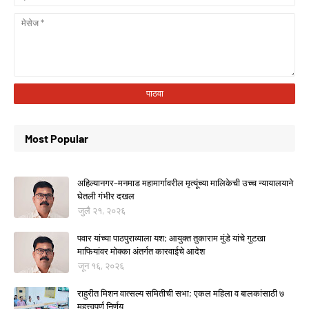
Most Popular
अहिल्यानगर–मनमाड महामार्गावरील मृत्यूंच्या मालिकेची उच्च न्यायालयाने
घेतली गंभीर दखल
जुलै २१, २०२६
पवार यांच्या पाठपुराव्याला यश; आयुक्त तुकाराम मुंडे यांचे गुटखा
माफियांवर मोक्का अंतर्गत कारवाईचे आदेश
जून १६, २०२६
राहुरीत मिशन वात्सल्य समितीची सभा; एकल महिला व बालकांसाठी ७
महत्त्वपूर्ण निर्णय