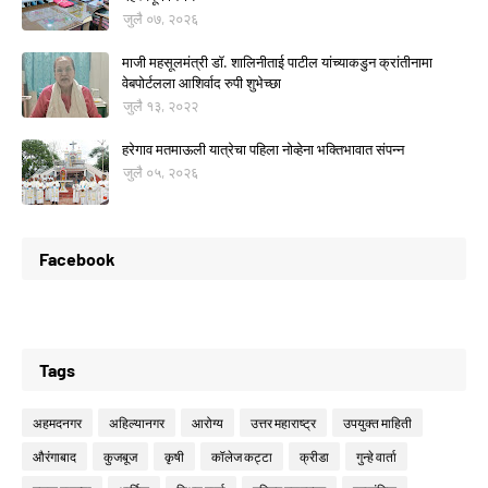
जुलै ०७, २०२६
माजी महसूलमंत्री डॉ. शालिनीताई पाटील यांच्याकडुन क्रांतीनामा
वेबपोर्टलला आशिर्वाद रुपी शुभेच्छा
जुलै १३, २०२२
हरेगाव मतमाऊली यात्रेचा पहिला नोव्हेना भक्तिभावात संपन्न
जुलै ०५, २०२६
Facebook
Tags
अहमदनगर
अहिल्यानगर
आरोग्य
उत्तर महाराष्ट्र
उपयुक्त माहिती
औरंगाबाद
कुजबूज
कृषी
कॉलेज कट्टा
क्रीडा
गुन्हे वार्ता