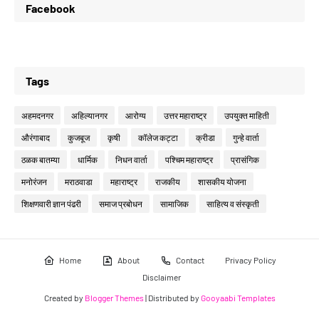
Facebook
Tags
अहमदनगर
अहिल्यानगर
आरोग्य
उत्तर महाराष्ट्र
उपयुक्त माहिती
औरंगाबाद
कुजबूज
कृषी
कॉलेज कट्टा
क्रीडा
गुन्हे वार्ता
ठळक बातम्या
धार्मिक
निधन वार्ता
पश्चिम महाराष्ट्र
प्रासंगिक
मनोरंजन
मराठवाडा
महाराष्ट्र
राजकीय
शासकीय योजना
शिक्षणवारी ज्ञान पंढरी
समाज प्रबोधन
सामाजिक
साहित्य व संस्कृती
Home
About
Contact
Privacy Policy
Disclaimer
Created by
Blogger Themes
| Distributed by
Gooyaabi Templates