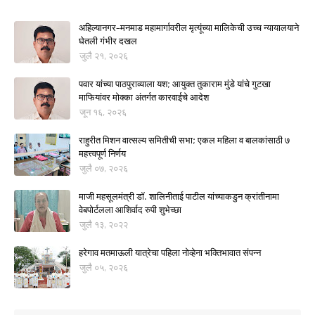
अहिल्यानगर–मनमाड महामार्गावरील मृत्यूंच्या मालिकेची उच्च न्यायालयाने
घेतली गंभीर दखल
जुलै २१, २०२६
पवार यांच्या पाठपुराव्याला यश; आयुक्त तुकाराम मुंडे यांचे गुटखा
माफियांवर मोक्का अंतर्गत कारवाईचे आदेश
जून १६, २०२६
राहुरीत मिशन वात्सल्य समितीची सभा; एकल महिला व बालकांसाठी ७
महत्त्वपूर्ण निर्णय
जुलै ०७, २०२६
माजी महसूलमंत्री डॉ. शालिनीताई पाटील यांच्याकडुन क्रांतीनामा
वेबपोर्टलला आशिर्वाद रुपी शुभेच्छा
जुलै १३, २०२२
हरेगाव मतमाऊली यात्रेचा पहिला नोव्हेना भक्तिभावात संपन्न
जुलै ०५, २०२६