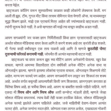
करता येईल.
व्हाट्सअप कॉलिंग वरून सुरुवातीच्या काळात काही लोकांनी लेक्चरस केली. मग
आली ती झूम, टीम, गुगल मीट किंवा तत्सम सेमिनार घेता येणारी ॲप्स. या माध्यमातून
सुद्धा शिक्षण झाले. माझे एक प्राचार्य मित्र आहेत की ज्यांच्याकडे व्हाट्सअप नाही.
त्यांनी सुरूच केले नाही. ते असे म्हणतात की माझे त्या वाचून काहीच अडत नाही.
आपण सगळ्यांनी जर फक्त ज्ञान निर्मितीसाठी किंवा ज्ञान प्रसारासाठी व्हाट्सअप
अर्थात सोशल मीडियाचा वापर केला आणि ते करणे शक्य आहे तर क्रांती होऊ शकते.
मी गेल्या काही वर्षांपासून एक तत्व पाळतो आहे आणि ते म्हणजे
कुठलीही पोस्ट
दुसऱ्याची फॉरवर्ड करायची नाही
, जोपर्यंत ती अत्यंत महत्त्वाची वाटत नाही.
व्हाट्सअप चा वापर करून झूम च्या मीटिंग आपण अनेकांनी घेतल्या. खूप वेळ
वाचला. म्हणजे आमच्या विद्यापीठात दोन वर्षापैकी अनेक मीटिंग अनेक सभा या
ऑनलाईन झाल्या. म्हणजे इतक्या लोकांचा प्रवास वाचला. ऑनलाइन शिक्षणाचे तोटे
आहेत. मान्य पण फायदे पण आहेत. आपण सगळ्यांनी मन लावून जर शिकलं तर शक्य
आहे. अर्थात वर्गात बसूनही आपल्यापैकी किती जण शिकतात, ज्ञानग्रहण करतात हा
चिंतेचा विषय आहे, हा चर्चेचा विषय आहे. आपण या बाबतीत सतर्क राहिले पाहिजे. मागे
एकदा मी
स्विच ऑन आणि स्विच ऑफ
अशी कन्सेप्ट मांडली होती, म्हणजे जेव्हा
सोशल मीडिया वापरायचं. त्याच वेळी तेही फक्त ठराविक वेळेला. सोशल मीडियामुळे
अनेक फायदे झालेले आपण पाहिलेले आहेत. जसे माहितीची देवाण-घेवाण अत्यंत
फास्ट होते. अनेक जणांना मदत होते. कोणाला रक्त लागत असेल, एखाद्याला नोकरी