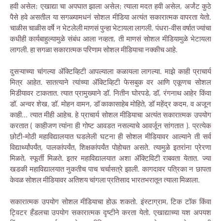
हवी असेल; एखाद्या चा अपघात झाला असेल; त्याला मदत हवी असेल, अर्जंट कुठे
पैसे हवे असतील या सगळ्यामधनं सोशल मीडिया अत्यंत सकारात्मक वापरता येतो.
चाळीस चाळीस वर्षे न भेटलेली माणसं पुन्हा भेटायला लागली. पंधरा-वीस वर्षात ज्यांचा
कधीही कार्यबाहुल्यामुळे संबंध आला नव्हता, ती माणसं सोशल मीडियामुळे भेटायला
लागली. हा सगळा सकारात्मक परिणाम सोशल मीडियाचा नक्कीच आहे.
दुसऱ्याच्या चांगल्या ॲक्टिव्हिटी आपल्याला कळायला लागल्या. माझे काही प्राचार्य
मित्र आहेत. सातत्याने त्यांच्या ॲक्टिव्हिटी फेसबुक वर आणि एकूणच सोशल
मिडीयावर टाकतात. त्यात प्रामुख्याने डॉ. नितीन घोरपडे, डॉ, रंगनाथ आहेर किंवा
डॉ. अन्वर शेख, डॉ. मोहन वामन, डॉ काकासाहेब मोहिते, डॉ महेंद्र कदम, व अजून
काही... त्यात मीही आहेच. हे प्राचार्य सोशल मीडियाचा अत्यंत सकारात्मक उपयोग
करतात ( काहीजण त्यांना ही गोष्ट आवडत नसल्याचे आवर्जून सांगतात ). प्रत्येक
छोटी-मोठी महाविद्यालयात घडलेली घटना ही सोशल मीडियावर आल्याने ती सर्व
विद्यार्थ्यांपर्यंत, पालकांपर्यंत, शिक्षकांपर्यंत पोहोचत असते. त्यामुळे इतरांना प्रेरणा
मिळते, स्फूर्ती मिळते. इतर महाविद्यालयात अशा ॲक्टिविटी राबवता येतात. ज्या
खडकी महाविद्यालयात नुकतीच पाच चर्चासत्रे झाली. कागदावर पत्रिका न छापता
केवळ सोशल मीडियावर अतिशय चांगला प्रतिसाद भारतभरातून त्याला मिळाला.
सकारात्मक उपयोग सोशल मीडियाचा होऊ शकतो. इंस्टाग्राम, टिक टॉक किंवा
ट्विटर हँडलचा उपयोग सकारात्मक दृष्टीने करता येतो. एखाद्याच्या यश अपयश