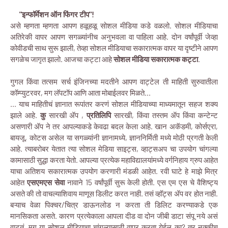
"इन्फॉर्मेशन ऑन फिंगर टीप"!
असे म्हणता म्हणता आपण हळूहळू सोशल मीडिया कडे वळलो. सोशल मीडियाचा
अतिरेकी वापर आपण सगळ्यांनीच अनुभवला वा पाहिला आहे. दोन वर्षांपूर्वी जेव्हा
कोवीडची साथ सुरू झाली, तेव्हा सोशल मीडियाचा सकारात्मक वापर या दृष्टीने आपण
सगळेच जागृत झालो. आजचा कट्टा आहे
सोशल मीडिया सकारात्मक कट्टा
.
गुगल किंवा तत्सम सर्च इंजिनच्या मदतीने आपण वाट्टेल ती माहिती सुरुवातीला
कॉम्प्युटरवर, मग लॅपटॉप आणि आता मोबाईलवर मिळते...
... याच माहितीचं ज्ञानात रूपांतर करणं सोशल मीडियाच्या माध्यमातून सहज शक्य
झाले आहे.
कु
सारखी ॲप ,
प्रतिलिपि
सारखी, किंवा तस्तम ॲप किंवा कन्टेन्ट
असणारी ॲप ने तर आपल्याकडे केवढा बदल केला आहे. खान अकॅडमी, कोर्सएरा,
बायजू, कोटस असेल या सगळ्यांनी ज्ञानामध्ये, ज्ञाननिर्मिती मध्ये मोठी प्रगती केली
आहे. त्याबरोबर येतात त्या सोशल मेडिया साइट्स, व्हाट्सअप चा उपयोग चांगल्या
कामासाठी सुद्धा करता येतो. आपल्या प्रत्येक महाविद्यालयांमध्ये वर्गनिहाय ग्रुप आहेत
याचा अतिशय सकारात्मक उपयोग करणारी मंडळी आहेत. रवी घाटे हे माझे मित्र
आहेत
एसएमएस सेवा
नावाने 15 वर्षांपूर्वी सुरू केली होती. एस एम एस चे वैशिष्ट्य
असते की तो वाचल्याशिवाय माणूस डिलीट करत नाही. तसं व्हॉट्स ॲप वर होत नाही.
बऱ्याच वेळा पिक्चर/चित्र डाऊनलोड न करता ती डिलिट करण्याकडे एक
मानसिकता असते. कारण प्रत्येकाला आपला दीड वा दोन जीबी डाटा संपू नये असं
वाटतं. मग या सोशल मीडियाचा चांगल्यासाठी वापर करता येईल का? तर नक्कीच