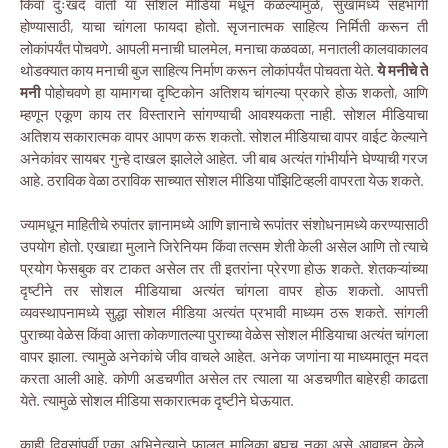
किंवा दुःखद वार्ता या सोशल मीडिया मधून कळल्यामुळे, सुखामध्ये सहभागी
होण्यासाठी, याचा चांगला फायदा होतो. सृजनात्मक साहित्य निर्मिती करून ती
लोकांपर्यंत पोचवणे. आपली मनाची घालमेल, मनाचा कळवळा, मनातली कालवाकालव
थोडक्यात काय मनाची बुज साहित्य निर्माण करून लोकांपर्यंत पोचवता येते.
ये मनीचे ते
मनी
पोहोचवणे हा यामागचा दृष्टिकोन अतिशय चांगल्या प्रकारे होऊ शकतो, आणि
म्हणून एकूण काय तर विस्ताराने सांगण्याची आवश्यकता नाही. सोशल मीडियाचा
अतिशय सकारात्मक वापर आपण करू शकतो. सोशल मीडियाचा वापर वाईट केल्याने
अनेकांवर सायबर गुन्हे दाखल झालेले आहेत. जी बाब अत्यंत गांभीर्याने घेण्याची गरज
आहे. ठराविक वेळा ठराविक साच्यात सोशल मीडिया पॉझिटिव्हली वापरता येऊ शकते.
ज्यामधून माहितीचे रुपांतर ज्ञानामध्ये आणि ज्ञानाचे रूपांतर संशोधनामध्ये करण्यासाठी
उपयोग होतो. एखाद्या मुलाने जिरेनियम किंवा तत्सम शेती केली असेल आणि तो त्याचे
प्रयोग फेसबुक वर टाकत असेल तर ती इतरांना प्रेरणा होऊ शकते. शेतकऱ्यांच्या
दृष्टीने तर सोशल मीडियाचा अत्यंत चांगला वापर होऊ शकतो. आपत्ती
व्यवस्थापनामध्ये सुद्धा सोशल मीडिया अत्यंत प्रभावी माध्यम ठरू शकते. सांगली
पुराच्या वेळेस किंवा आत्ता कोकणातल्या पुराच्या वेळेस सोशल मीडियाचा अत्यंत चांगला
वापर झाला. त्यामुळे अनेकांचे जीव वाचले आहेत. अनेक जणांना या माध्यमातून मदत
करता आली आहे. कोणी अडचणीत असेल तर त्याला या अडचणीत बाहेरही काढता
येते. त्यामुळे सोशल मीडिया सकारात्मक दृष्टीने घेऊयात.
काही दिवसांपूर्वी एका अभिनेत्याने फालतू मालिका बघूच नका असे आवाहन केले.