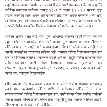
राहुरी पोलिस ठाण्यात दिनांक २४ जानेवारी रोजी पावणेसहा वाजता स्त्रिया व मुलींचे
अनैतिक व्यापारास प्रतिबंध कायदा १९५९ चे कलम ३,४,५,७,८ प्रमाणे गुन्हा
दाखल करण्यात आला असून आरोपी वसंत लोंढे याला अटक करण्यात आली आहे.
आरोपीला प्रथमवर्ग न्यायदंडाधिकारी यांचे कोर्टात समक्ष हजर करून त्याचा पोलिस
कस्टडी रिमांड घेत पोलिस निरीक्षक मेघशाम डांगे अधिक तपास करीत आहेत.
दरम्यान आरोपी वसंत लोंढे याचा गुन्हा अभिलेख तपासता यापूर्वी त्याच्या विरोधात
राहुरी पोलिस ठाण्यात वरील कलमान्वये आणखी गुन्हा दाखल असल्याचे पोलिसांनी
सांगितले आहे तर यापूर्वी त्याने अशाच गुन्ह्यात शिक्षा भोगलेली आहे. तरीही सदर
आरोपी अजूनही या व्यवसायात सक्रिय आहे. दरम्यान पोलिस निरीक्षक मेघशाम डांगे
यांनी नागरिकांना केलेल्या आवाहनात म्हटले आहे की, राहुरी पोलिस ठाण्याच्या हद्दीत
अवैध धंद्याबाबत काही माहिती मिळाल्यास तात्काळ भ्रमणध्वनी क्र
८१०८७६७६८१ अथवा दूरध्वनी क्र. ०२४२६, २३२४३३ यावर माहिती द्यावी
आपले नाव, पत्ता गुप्त ठेवला जाईल.
वरील कारवाई पोलिस अधीक्षक राकेश ओला, अप्पर पोलिस अधिक्षक श्रीरामपूर
स्वाती भोर, उपविभागीय पोलिस अधिकारी श्रीरामपूर संदिप मिटके यांच्या
मार्गदर्शनाखाली पोलिस निरीक्षक मेघशाम डांगे, उपनिरीक्षक नीरज बोकील, कर्मचारी
विकास साळवे, सचिन ताजणे, नदिम शेख, मंजूश्री गुंजाळ, चालक जालिंदर साखरे,
रोहित पालवे, आजिनाथ पाखरे यांनी केली.