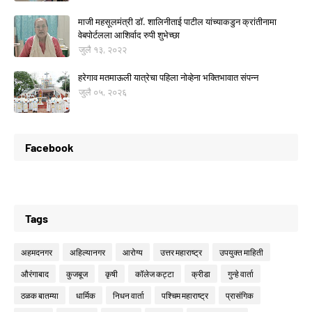
माजी महसूलमंत्री डॉ. शालिनीताई पाटील यांच्याकडुन क्रांतीनामा
वेबपोर्टलला आशिर्वाद रुपी शुभेच्छा
जुलै १३, २०२२
हरेगाव मतमाऊली यात्रेचा पहिला नोव्हेना भक्तिभावात संपन्न
जुलै ०५, २०२६
Facebook
Tags
अहमदनगर
अहिल्यानगर
आरोग्य
उत्तर महाराष्ट्र
उपयुक्त माहिती
औरंगाबाद
कुजबूज
कृषी
कॉलेज कट्टा
क्रीडा
गुन्हे वार्ता
ठळक बातम्या
धार्मिक
निधन वार्ता
पश्चिम महाराष्ट्र
प्रासंगिक