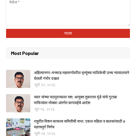
Most Popular
अहिल्यानगर–मनमाड महामार्गावरील मृत्यूंच्या मालिकेची उच्च न्यायालयाने
घेतली गंभीर दखल
जुलै २१, २०२६
पवार यांच्या पाठपुराव्याला यश; आयुक्त तुकाराम मुंडे यांचे गुटखा
माफियांवर मोक्का अंतर्गत कारवाईचे आदेश
जून १६, २०२६
राहुरीत मिशन वात्सल्य समितीची सभा; एकल महिला व बालकांसाठी ७
महत्त्वपूर्ण निर्णय
जुलै ०७, २०२६