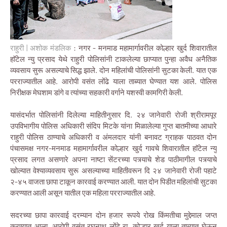
राहुरी | अशोक मंडलिक
: नगर - मनमाड महामार्गावरील कोल्हार खुर्द शिवारातील
हाॅटेल न्यु प्रसाद येथे राहुरी पोलिसांनी टाकलेल्या छाप्यात पुन्हा अवैध अनैतिक
व्यवसाय सुरू असल्याचे सिद्ध झाले. दोन महिलांची पोलिसांनी सुटका केली. यात एक
परराज्यातील आहे. आरोपी वसंत लोंढे याला ताब्यात घेण्यात यश आले. पोलिस
निरीक्षक मेघशाम डांगे व त्यांच्या सहकारी वर्गाने यशस्वी कामगिरी केली.
यासंदर्भात पोलिसांनी दिलेल्या माहितीनुसार दि. २४ जानेवारी रोजी श्रीरामपूर
उपविभागीय पोलिस अधिकारी संदिप मिटके यांना मिळालेल्या गुप्त बातमीच्या आधारे
राहुरी पोलिस ठाण्याचे अधिकारी व अंमलदार यांनी बनावट ग्राहक पाठवत दोन
पंचासमक्ष नगर-मनमाड महामार्गावरील कोल्हार खुर्द गावचे शिवारातील हाॅटेल न्यु
प्रसाद लगत असणारे अपना नाष्टा सेंटरच्या पत्र्याचे शेड पाठीमागील पत्र्याचे
खोल्यात वेश्याव्यवसाय सुरू असल्याच्या माहितीवरून दि २४ जानेवारी रोजी पहाटे
२-४५ वाजता छापा टाकून कारवाई करण्यात आली. यात दोन पिडीत महिलांची सुटका
करण्यात आली असून यातील एक महिला परराज्यातील आहे.
सदरच्या छापा कारवाई दरम्यान दोन हजार रूपये रोख किंमतीचा मुद्देमाल जप्त
करण्यात आला. आरोपी वसंत रघुनाथ लोंढे रा. कोल्हार खुर्द याला ताब्यात घेऊन