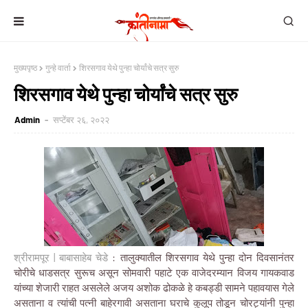
मुख्यपृष्ठ
गुन्हे वार्ता
शिरसगाव येथे पुन्हा चोर्यांचे सत्र सुरु
शिरसगाव येथे पुन्हा चोर्यांचे सत्र सुरु
Admin
सप्टेंबर २६, २०२२
श्रीरामपूर | बाबासाहेब चेडे
: तालुक्यातील शिरसगाव येथे पुन्हा दोन दिवसानंतर
चोरीचे धाडसत्र सुरूच असून सोमवारी पहाटे एक वाजेदरम्यान विजय गायकवाड
यांच्या शेजारी राहत असलेले अजय अशोक ढोकळे हे कबड्डी सामने पहावयास गेले
असताना व त्यांची पत्नी बाहेरगावी असताना घराचे कुलूप तोडून चोरट्यांनी पुन्हा