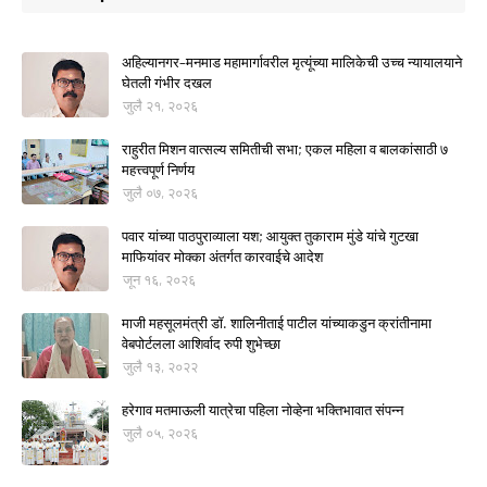
अहिल्यानगर–मनमाड महामार्गावरील मृत्यूंच्या मालिकेची उच्च न्यायालयाने
घेतली गंभीर दखल
जुलै २१, २०२६
राहुरीत मिशन वात्सल्य समितीची सभा; एकल महिला व बालकांसाठी ७
महत्त्वपूर्ण निर्णय
जुलै ०७, २०२६
पवार यांच्या पाठपुराव्याला यश; आयुक्त तुकाराम मुंडे यांचे गुटखा
माफियांवर मोक्का अंतर्गत कारवाईचे आदेश
जून १६, २०२६
माजी महसूलमंत्री डॉ. शालिनीताई पाटील यांच्याकडुन क्रांतीनामा
वेबपोर्टलला आशिर्वाद रुपी शुभेच्छा
जुलै १३, २०२२
हरेगाव मतमाऊली यात्रेचा पहिला नोव्हेना भक्तिभावात संपन्न
जुलै ०५, २०२६