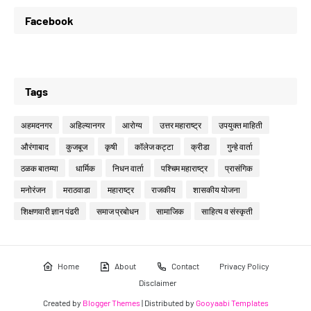
Facebook
Tags
अहमदनगर
अहिल्यानगर
आरोग्य
उत्तर महाराष्ट्र
उपयुक्त माहिती
औरंगाबाद
कुजबूज
कृषी
कॉलेज कट्टा
क्रीडा
गुन्हे वार्ता
ठळक बातम्या
धार्मिक
निधन वार्ता
पश्चिम महाराष्ट्र
प्रासंगिक
मनोरंजन
मराठवाडा
महाराष्ट्र
राजकीय
शासकीय योजना
शिक्षणवारी ज्ञान पंढरी
समाज प्रबोधन
सामाजिक
साहित्य व संस्कृती
Home
About
Contact
Privacy Policy
Disclaimer
Created by
Blogger Themes
| Distributed by
Gooyaabi Templates