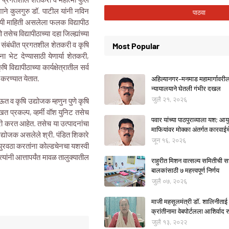
देशाने कुलगुरु डॉ. पाटील यांनी नविन
िषयी माहिती असलेला फलक विद्यापीठ
तसेच विद्यापीठाच्या दहा जिल्ह्यांच्या
करुन संबंधीत प्रगतशील शेतकरी व कृषि
Most Popular
ना भेट देण्यासाठी येणार्या शेतकरी,
विद्यापीठाच्या कार्यक्षेत्रातील सर्व
ीत करण्यात येतात.
अहिल्यानगर–मनमाड महामार्गावरील म
न्यायालयाने घेतली गंभीर दखल
जुलै २१, २०२६
त व कृषि उद्योजक म्हणुन पुणे कृषि
खत प्रकल्प, व्हर्मी वॉश युनिट तसेच
पवार यांच्या पाठपुराव्याला यश; आयुक
िक्री करत आहेत. तसेच या उत्पादनांचा
माफियांवर मोक्का अंतर्गत कारवाई
उद्योजक असलेले श्री. पंडित शिकारे
जून १६, २०२६
 पुरवठा करतांना कोल्डचेनचा यशस्वी
ांनी आत्तापर्यंत मावळ तालुक्यातील
राहुरीत मिशन वात्सल्य समितीची
बालकांसाठी ७ महत्त्वपूर्ण निर्णय
जुलै ०७, २०२६
माजी महसूलमंत्री डॉ. शालिनीताई 
क्रांतीनामा वेबपोर्टलला आशिर्वाद रु
जुलै १३, २०२२