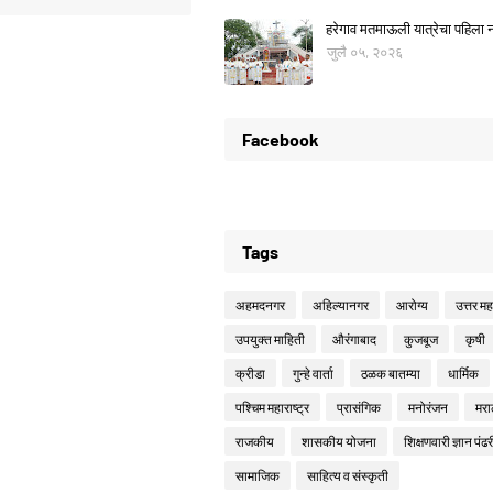
हरेगाव मतमाऊली यात्रेचा पहिला नो
जुलै ०५, २०२६
Facebook
Tags
अहमदनगर
अहिल्यानगर
आरोग्य
उत्तर महा
उपयुक्त माहिती
औरंगाबाद
कुजबूज
कृषी
क्रीडा
गुन्हे वार्ता
ठळक बातम्या
धार्मिक
पश्चिम महाराष्ट्र
प्रासंगिक
मनोरंजन
मरा
राजकीय
शासकीय योजना
शिक्षणवारी ज्ञान पंढर
सामाजिक
साहित्य व संस्कृती