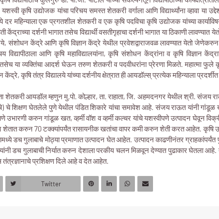
 यशस्वी कृषि उद्योजक यांचा परिचय समस्त शेतकरी वर्गाला आणि विद्यार्थ्यांना व्हावा या उद्
्ये दर महिन्याला एक प्रगतशील शेतकरी व एक कृषि पदविचा कृषि उद्योजक यांच्या कार्याव
हिती केंद्राच्या दर्शनी भागात तसेच विद्यार्थी वसतीगृहाचा दर्शनी भागात या ठिकाणी लावण्यात येतो 
यालये, संशोधन केंद्रे आणि कृषि विज्ञान केंद्रे येथील प्रवेशद्वाराजवळ लावण्यात येतो जेणे
चय विद्यापीठाला आणि कृषि महाविद्यालयांना, कृषि संशोधन केंद्रांना व कृषि विज्ञान केंद्रा
ो. तसेच या व्यक्तिंचा आदर्श घेऊन तरुण शेतकरी व पदवीधरांना प्रेरणा मिळते. महात्मा फुले कृषि 
केंद्रे, कृषि तंत्र विद्यालये यांच्या दर्शनीय क्षेत्रात ही आयडॉल्स् प्रत्येक महिन्याला प्रदर्श
ता शेतकरी आयडॉल म्हणुन मु.पो. कोल्हार, ता. राहाता, जि. अहमदनगर येथील श्री. संजय राऊ
षि) चे शिक्षण घेतलेले पुणे येथील पंडित शिकारे यांचा समावेश आहे. संजय राऊत यांनी गांडूळ 
रपणे उभारणी करुन गांडूळ खत, व्हर्मी वॉश व व्हर्मी कल्चर यांचे यशस्वीपणे उत्पादन घेवून व
या शेतात करुन 70 टक्क्यांपर्यंत रासायनीक खतांचा वापर कमी करुन शेती करत आहेत. कृषि 
ामध्ये डच गुलाबाचे मोठ्या प्रमाणात उत्पादन घेत आहेत. उत्पादन काढणीनंतर ग्राहकांपर्यंत
यांनी डच गुलाबाची निर्यात करुन देशाला परकीय चलन मिळवून देण्यात पुढाकार घेतला आहे. त्य
तंत्रज्ञानाचे प्रशिक्षण दिले आहे व देत आहेत.
Twitter