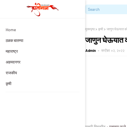
मुख्यपृष्ठ
कृषी
जाणुन घेऊयात कोण
Home
जाणुन घेऊयात को
ठळक बातम्या
Admin
सप्टेंबर ०२, २०२२
महाराष्ट्र
अहमदनगर
राजकीय
कृषी
राहुरी विद्यापीठ
: महात्मा फुले 