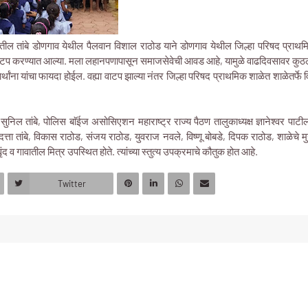
ातील तांबे डोणगाव येथील पैलवान विशाल राठोड याने डोणगाव येथील जिल्हा परिषद प्राथमि
्चातून वाटप करण्यात आल्या. मला लहानपणापासून समाजसेवेची आवड आहे, यामुळे वाढदिवसावर कु
्यार्थांना यांचा फायदा होईल. वह्या वाटप झाल्या नंतर जिल्हा परिषद प्राथमिक शाळेत शाळेतर्
ुनिल तांबे, पोलिस बाॅईज असोसिएशन महाराष्ट्र राज्य पैठण तालुकाध्यक्ष ज्ञानेश्वर पाटील
त्ता तांबे, विकास राठोड, संजय राठोड, युवराज नवले, विष्णू बोबडे, दिपक राठोड, शाळेचे म
द व गावातील मित्र उपस्थित होते. त्यांच्या स्तुत्य उपक्रमाचे कौतुक होत आहे.
Twitter