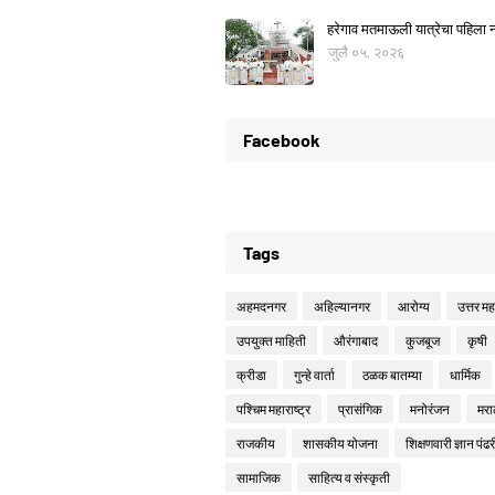
हरेगाव मतमाऊली यात्रेचा पहिला नो
जुलै ०५, २०२६
Facebook
Tags
अहमदनगर
अहिल्यानगर
आरोग्य
उत्तर महा
उपयुक्त माहिती
औरंगाबाद
कुजबूज
कृषी
क्रीडा
गुन्हे वार्ता
ठळक बातम्या
धार्मिक
पश्चिम महाराष्ट्र
प्रासंगिक
मनोरंजन
मरा
राजकीय
शासकीय योजना
शिक्षणवारी ज्ञान पंढर
सामाजिक
साहित्य व संस्कृती