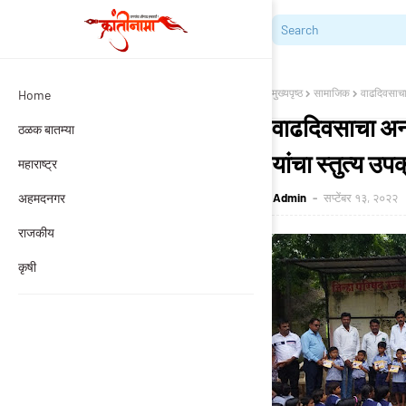
मुख्यपृष्ठ
सामाजिक
वाढदिवसाचा 
Home
वाढदिवसाचा अनाव
ठळक बातम्या
यांचा स्तुत्य उप
महाराष्ट्र
अहमदनगर
Admin
सप्टेंबर १३, २०२२
राजकीय
कृषी