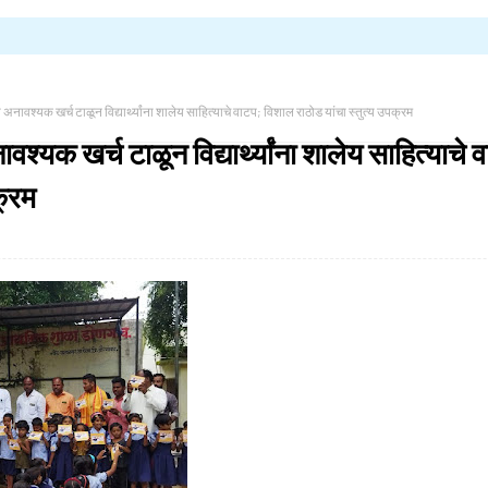
अनावश्यक खर्च टाळून विद्यार्थ्यांना शालेय साहित्याचे वाटप; विशाल राठोड यांचा स्तुत्य उपक्रम
श्यक खर्च टाळून विद्यार्थ्यांना शालेय साहित्याचे
क्रम