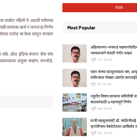
क शाळेत पहिली ते आठवी पर्यंतच्या
ठलाही वायफळ खर्च न करता हा निर्णय
Most Popular
फे विशाल राठोड चा केक कापुन सत्कार
अहिल्यानगर–मनमाड महामार्गावरील म
न्यायालयाने घेतली गंभीर दखल
 तांबे, ऑल इंडिया बंजारा सेवा संघ
जुलै २१, २०२६
ुख्याध्यापक अंकुश चव्हाण, बनसोडे,
पवार यांच्या पाठपुराव्याला यश; आयुक
माफियांवर मोक्का अंतर्गत कारवाई
जून १६, २०२६
राहुरीत मिशन वात्सल्य समितीची
बालकांसाठी ७ महत्त्वपूर्ण निर्णय
जुलै ०७, २०२६
माजी महसूलमंत्री डॉ. शालिनीताई 
क्रांतीनामा वेबपोर्टलला आशिर्वाद रु
जुलै १३, २०२२