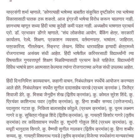
याप्रसंगी शर्मा म्हणाले, "कोणत्याही भाषेच्या बाबतीत संकुचित दृष्टीकोन त्या भाषेच्या
विकासासाठी घातक ठरू शकतो. आज इंग्रजी भाषेचा विरोध करून चालणार नाही,
ज्ञानभाषा म्हणून सध्या हिंदी भाषा कुठेही कमी पडत नाही. अध्यक्षीय भाषणात प्राचार्य
प्रो. डॉ. प्रभाकर डोंगरे म्हणाले, "संघ लोकसेवा आयोग, बैंकिंग क्षेत्र, सरकारी
कार्यालय, रेल्वे, शिक्षण, प्रकाशन व्यवसाय, वर्तमानपत्र, भाषांतर, जाहिरात,
पत्रकारिता, गीतलेखन, स्क्रिप्ट लेखन, विविध धारावाहिक इत्यादी क्षेत्रामध्ये
रोजगाराच्या असंख्य संधी आहेत. हिंदी भाषेतील करियरसाठी विद्यार्थ्यांनी त्या
विषयातील गुणवत्तापूर्ण शिक्षण मिळविण्यासाठी प्रयत्न केले पाहिजेत. विद्यार्थ्यानी
विविध भाषांचे ज्ञान आत्मसात केल्यास त्यांना रोजगाराच्या अनेक संधी उपलब्ध आहेत.
हिंदी दिनानिमित्त काव्यवाचन, कहानी वाचन, निबंधलेखन स्पर्धेचे आयोजन करण्यात
आले होते. निबंधलेखन स्पर्धेत सुनील दादासाहेब पारखे (प्रथम क्रमांक ), जितेंद्र
शिवाजी डेरे, कु. मिसबा जैनुद्दीन शेख (द्वितीय क्रमांक), कु. कोमल सुरेश शिंदे, कु.
प्रियंका काशिनाथ पवार (तृतीय क्रमांक), कु. हिना शब्बीर सय्यद (उत्तेजनार्थ),
पदव्युत्तर गटात कु. निकिता बालासाहेब कोठुले, (प्रथम क्रमांक), कु. पूनम लक्ष्मण
गागरे व कु. सुचित्रा गोकुळ शिंदे (द्वितीय क्रमांक), कु. गायत्री किशोर गागरे (तृतीय
क्रमांक) तर कवितावाचन स्पर्धेत कु. शुभांगी गोकुल शिंदे (प्रथम क्रमांक), कु.
मयूरी भानुदास सिनारे, कु. वैष्णवी सुनील नालकर (द्वितीय क्रमांक) कु. हिना शब्बीर
सय्यद, कु. गायत्री विश्वनाथ गावडे (तृतीय क्रमांक) विजेत्या स्पर्धकांना मान्यवरांच्या