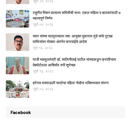
जुलै २१, २०२६
राहुरीत मिशन वात्सल्य समितीची सभा; एकल महिला व बालकांसाठी ७
महत्त्वपूर्ण निर्णय
जुलै ०७, २०२६
पवार यांच्या पाठपुराव्याला यश; आयुक्त तुकाराम मुंडे यांचे गुटखा
माफियांवर मोक्का अंतर्गत कारवाईचे आदेश
जून १६, २०२६
माजी महसूलमंत्री डॉ. शालिनीताई पाटील यांच्याकडुन क्रांतीनामा
वेबपोर्टलला आशिर्वाद रुपी शुभेच्छा
जुलै १३, २०२२
हरेगाव मतमाऊली यात्रेचा पहिला नोव्हेना भक्तिभावात संपन्न
जुलै ०५, २०२६
Facebook