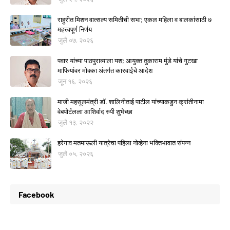
राहुरीत मिशन वात्सल्य समितीची सभा; एकल महिला व बालकांसाठी ७
महत्त्वपूर्ण निर्णय
जुलै ०७, २०२६
पवार यांच्या पाठपुराव्याला यश; आयुक्त तुकाराम मुंडे यांचे गुटखा
माफियांवर मोक्का अंतर्गत कारवाईचे आदेश
जून १६, २०२६
माजी महसूलमंत्री डॉ. शालिनीताई पाटील यांच्याकडुन क्रांतीनामा
वेबपोर्टलला आशिर्वाद रुपी शुभेच्छा
जुलै १३, २०२२
हरेगाव मतमाऊली यात्रेचा पहिला नोव्हेना भक्तिभावात संपन्न
जुलै ०५, २०२६
Facebook